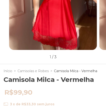
1
/
3
Início
>
Camisolas e Robes
>
Camisola Milca - Vermelha
Camisola Milca - Vermelha
R$99,90
3
x de
R$33,30
sem juros