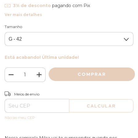
3% de desconto
pagando com Pix
Ver mais detalhes
Tamanho
Está acabando! Última unidade!
ALTERAR CEP
Entregas para o CEP:
Meios de envio
CALCULAR
Não sei meu CEP
Nossa camisola Milca vai te surpreender quando nos