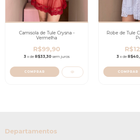
Camisola de Tule Crysna -
Robe de Tule Cr
Vermelha
P
R$99,90
R$12
3
x de
R$33,30
sem juros
3
x de
R$40
COMPRAR
COMPRAR
Departamentos