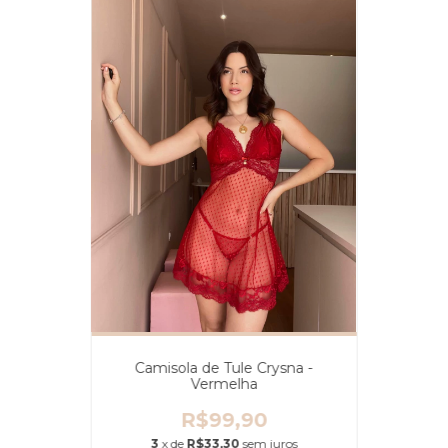
Camisola de Tule Crysna -
Vermelha
R$99,90
3
x de
R$33,30
sem juros