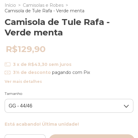
Início
>
Camisolas e Robes
>
Camisola de Tule Rafa - Verde menta
Camisola de Tule Rafa -
Verde menta
R$129,90
3
x de
R$43,30
sem juros
3% de desconto
pagando com Pix
Ver mais detalhes
Tamanho
Está acabando! Última unidade!