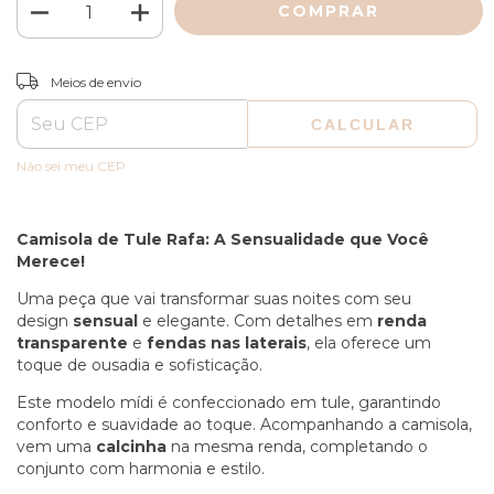
ALTERAR CEP
Entregas para o CEP:
Meios de envio
CALCULAR
Não sei meu CEP
Camisola de Tule Rafa: A Sensualidade que Você
Merece!
Uma peça que vai transformar suas noites com seu
design
sensual
e elegante. Com detalhes em
renda
transparente
e
fendas nas laterais
, ela oferece um
toque de ousadia e sofisticação.
Este modelo mídi é confeccionado em tule, garantindo
conforto e suavidade ao toque. Acompanhando a camisola,
vem uma
calcinha
na mesma renda, completando o
conjunto com harmonia e estilo.