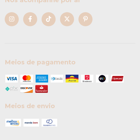
Nos acompanhe por aí
Meios de pagamento
Meios de envio