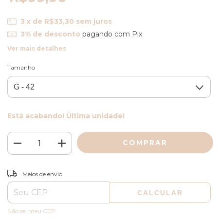
3
x de
R$33,30
sem juros
3% de desconto
pagando com Pix
Ver mais detalhes
Tamanho
Está acabando! Última unidade!
ALTERAR CEP
Entregas para o CEP:
Meios de envio
CALCULAR
Não sei meu CEP