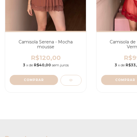
Camisola Serena - Mocha
Camisola de 
mousse
Verm
R$120,00
R$9
3
x de
R$40,00
sem juros
3
x de
R$33
COMPRAR
COMPRAR